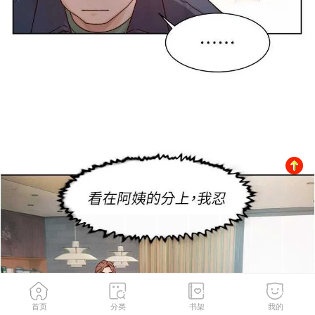
首页
分类
书架
我的
第22話-你是不是對我有「性」趣?
2
/
82