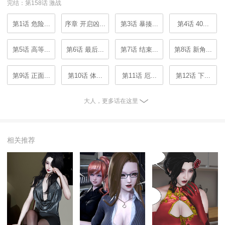
完结：第158话 激战
第1话 危险...
序章 开启凶...
第3话 暴揍...
第4话 40...
第5话 高等...
第6话 最后...
第7话 结束...
第8话 新角...
第9话 正面...
第10话 体...
第11话 厄...
第12话 下...
大人，更多话在这里
相关推荐