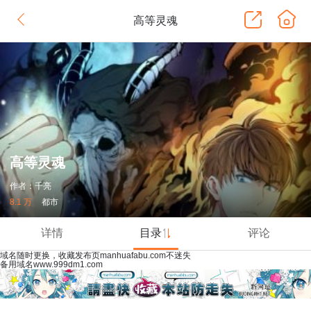
高等灵魂
高等灵魂
作者：千亮
8.1 万
都市
详情
目录
评论
域名随时更换，收藏发布页manhuafabu.com不迷失
备用域名www.999dm1.com