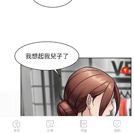
首页
分类
书架
我的
第45話-阿姨的旅遊邀約
2
/
93