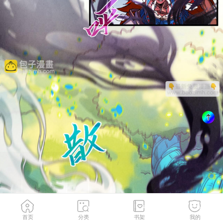
首页
分类
书架
我的
第374话 人生如雾亦如梦
2
/
142