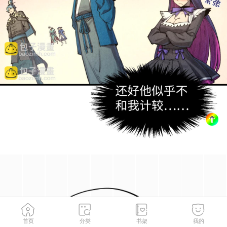
首页
分类
书架
我的
第266话 水中倒影
2
/
157