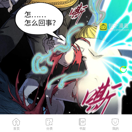
首页
分类
书架
我的
第218话 梦白突破
2
/
151