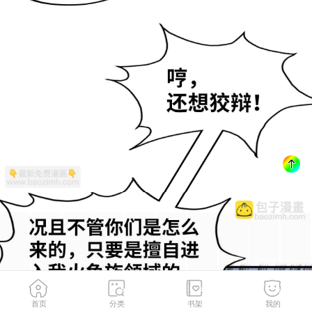
首页
分类
书架
我的
第178话 火鱼族
2
/
173