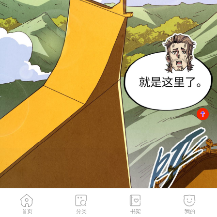
首页
分类
书架
我的
第147话 三重大礼
2
/
141