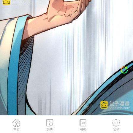
首页
分类
书架
我的
第127话 规矩如铁
3
/
107