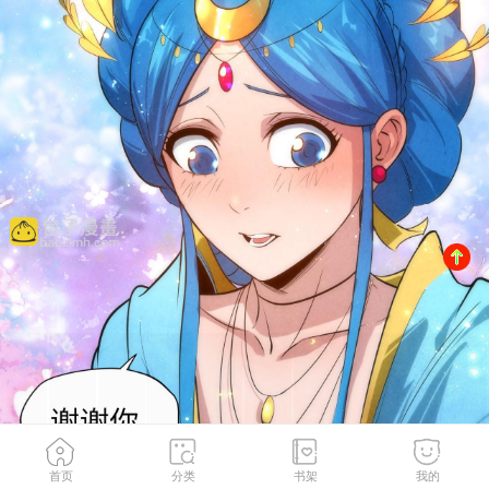
首页
分类
书架
我的
第53话 萧轻王的态度
2
/
81