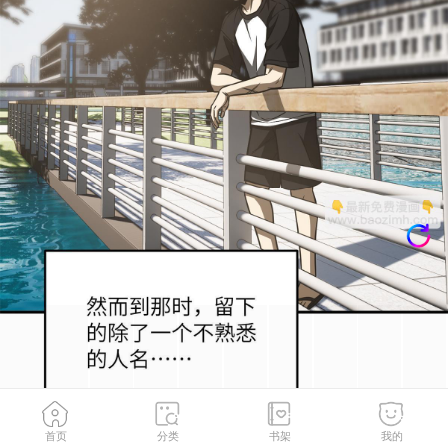
首页
分类
书架
我的
第152话 梦
2
/
74