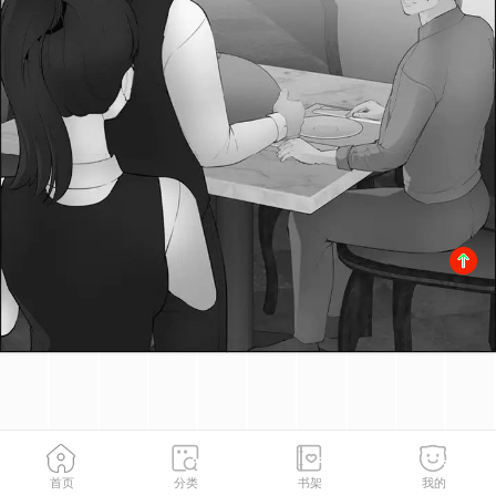
首页
分类
书架
我的
第25话
3
/
115