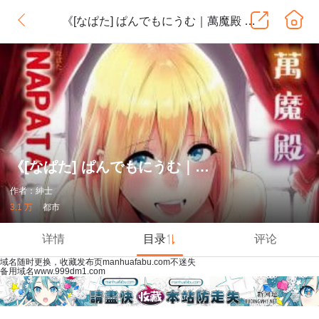
《[なぱた] ぱんでもにうむ｜萬魔殿 [中國翻訳] [DL版]》
《[なぱた] ぱんでもにうむ｜萬魔殿 [中國翻訳] [DL版]》
作者：紳士
3.1 万
都市
详情
目录
评论
域名随时更换，收藏发布页manhuafabu.com不迷失
备用域名www.999dm1.com