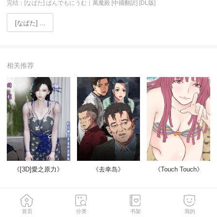
完结：[なぱた] ぱんでもにうむ｜萬魔殿 [中國翻訳] [DL版]
[なぱた] ...
相关推荐
《[3D]愛之原力》
《去幸岛》
《Touch Touch》
开始阅读
首页
分类
书架
我的
收藏
月票
打赏